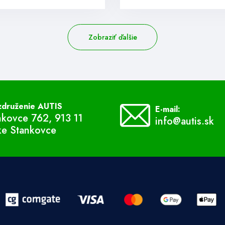
Zobraziť ďalšie
združenie AUTIS
E-mail:
nkovce 762, 913 11
info@autis.sk
ke Stankovce