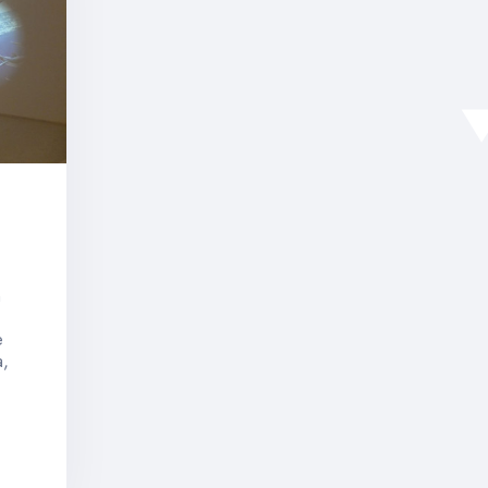
h
e
a,