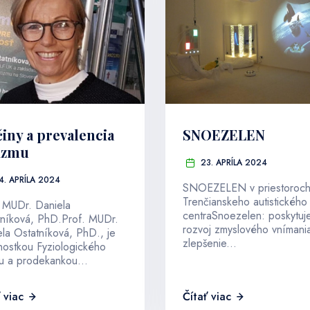
činy a prevalencia
SNOEZELEN
izmu
23. APRÍLA 2024
4. APRÍLA 2024
SNOEZELEN v priestoroc
Trenčianskeho autistického
. MUDr. Daniela
centraSnoezelen: poskytuj
tníková, PhD.Prof. MUDr.
rozvoj zmyslového vnímani
la Ostatníková, PhD., je
zlepšenie...
nostkou Fyziologického
u a prodekankou...
 viac
Čítať viac