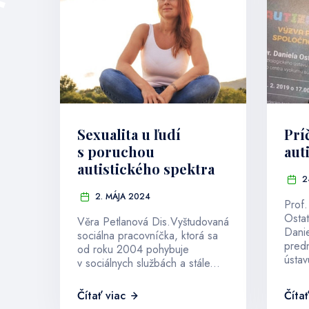
Sexualita u ľudí
Prí
s poruchou
aut
autistického spektra
2
2. MÁJA 2024
Prof
Osta
Věra Petlanová Dis.Vyštudovaná
Danie
sociálna pracovníčka, ktorá sa
pred
od roku 2004 pohybuje
ústav
v sociálnych službách a stále...
Čítať viac
Čítať