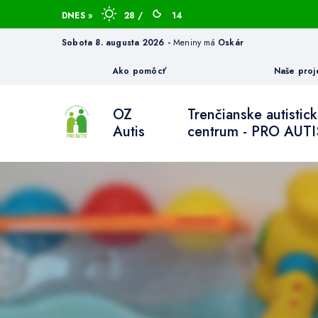
DNES »
28 /
14
sobota 8. augusta 2026 -
Meniny má
Oskár
Ako pomôcť
Naše proj
OZ
Trenčianske autistic
Autis
centrum - PRO AUTI