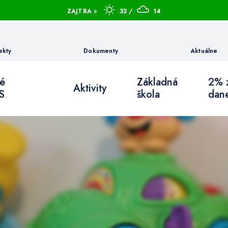
ZAJTRA »
32 /
14
ekty
Dokumenty
Aktuálne
ké
Základná
2% 
Aktivity
S
škola
dan