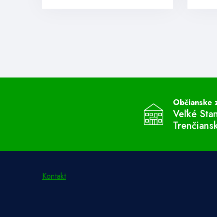
Občianske 
Veľké Sta
Trenčians
Kontakt