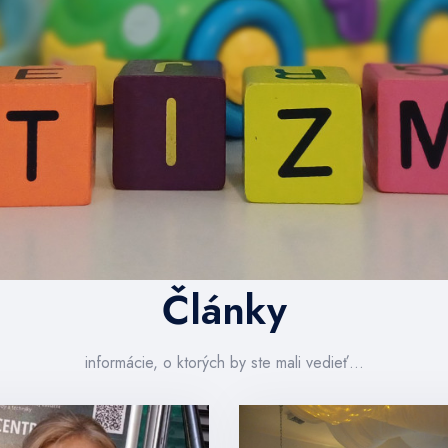
Články
informácie, o ktorých by ste mali vedieť...